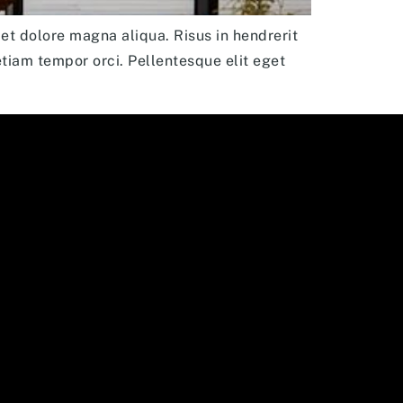
et dolore magna aliqua. Risus in hendrerit
etiam tempor orci. Pellentesque elit eget