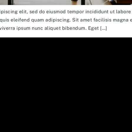
piscing elit, sed do eiusmod tempor incididunt ut labore 
 quis eleifend quam adipiscing. Sit amet facilisis magna 
viverra ipsum nunc aliquet bibendum. Eget […]