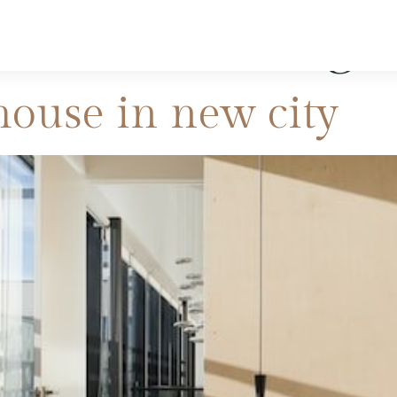
ntend@rhad.age
ouse in new city